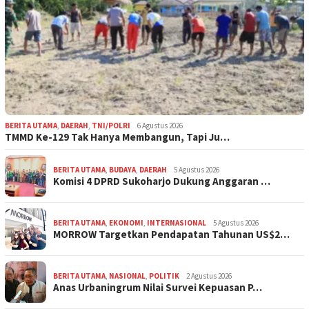
BERITA UTAMA
,
DAERAH
,
TNI/POLRI
6 Agustus 2026
TMMD Ke-129 Tak Hanya Membangun, Tapi Ju…
BERITA UTAMA
,
BUDAYA
,
DAERAH
5 Agustus 2026
Komisi 4 DPRD Sukoharjo Dukung Anggaran …
BERITA UTAMA
,
EKONOMI
,
INTERNASIONAL
5 Agustus 2026
MORROW Targetkan Pendapatan Tahunan US$2…
BERITA UTAMA
,
NASIONAL
,
POLITIK
2 Agustus 2026
Anas Urbaningrum Nilai Survei Kepuasan P…