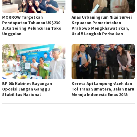
MORROW Targetkan
Anas Urbaningrum Nilai Survei
Pendapatan Tahunan US$230
Kepuasan Pemerintahan
Juta Seiring Peluncuran Toko
Prabowo Mengkhawatirkan,
Unggulan
Usul 5 Langkah Perbaikan
BP 08: Kabinet Bayangan
Kereta Api Lampung-Aceh dan
Oposisi Jangan Ganggu
Tol Trans Sumatera, Jalan Baru
Stabilitas Nasional
Menuju Indonesia Emas 2045