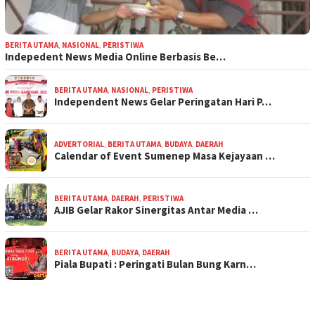
BERITA UTAMA
,
NASIONAL
,
PERISTIWA
Indepedent News Media Online Berbasis Be…
BERITA UTAMA
,
NASIONAL
,
PERISTIWA
Independent News Gelar Peringatan Hari P…
ADVERTORIAL
,
BERITA UTAMA
,
BUDAYA
,
DAERAH
Calendar of Event Sumenep Masa Kejayaan …
BERITA UTAMA
,
DAERAH
,
PERISTIWA
AJIB Gelar Rakor Sinergitas Antar Media …
BERITA UTAMA
,
BUDAYA
,
DAERAH
Piala Bupati : Peringati Bulan Bung Karn…