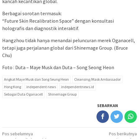
kancah kecantikan global.
Berbagai sorotan termasuk:
“Future Skin Recalibration Space” dengan konsultasi
holografis dan diagnostik interaktif.
Hangzhou tidak hanya menandai peluncuran merek Oganacell,
tetapi juga perjalanan global dari Shinemage Group. (Bruce
Chu)
Foto : Duta – Maye Musk dan Duta – Song Seong Heon
Angkat Maye Musk dan Song Seung Heon
Cleansing/Mask Ambassador
Hong Kong
independent news
independentnews.id
Sebagai Duta Oganacell
Shinemage Group
SEBARKAN
Navigasi
Pos sebelumnya
Pos berikutnya