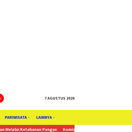
tutup
n
7 AGUSTUS 2026
PARIWISATA
LAINNYA
hanan Pangan
Komisi 4 DPRD Sukoharjo Dukung Anggaran Kebuday