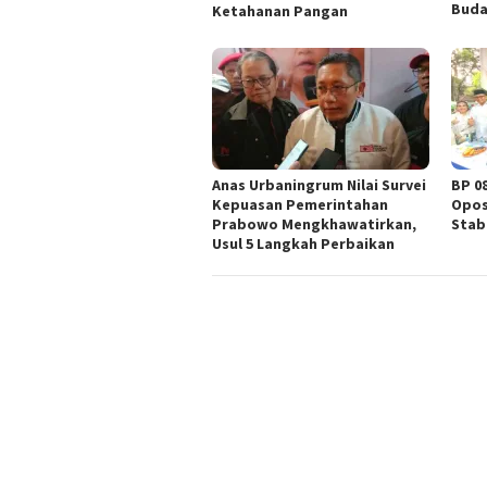
Buda
Ketahanan Pangan
Anas Urbaningrum Nilai Survei
BP 0
Kepuasan Pemerintahan
Opos
Prabowo Mengkhawatirkan,
Stab
Usul 5 Langkah Perbaikan