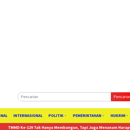
Pencaria
ONAL
INTERNASIONAL
POLITIK
PEMERINTAHAN
HUKRIM
 Tak Hanya Membangun, Tapi Juga Menanam Harapan Melalui Keta