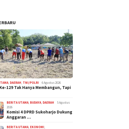
ERBARU
UTAMA
,
DAERAH
,
TNI/POLRI
6 Agustus 2026
Ke-129 Tak Hanya Membangun, Tapi
BERITA UTAMA
,
BUDAYA
,
DAERAH
5 Agustus
2026
Komisi 4 DPRD Sukoharjo Dukung
Anggaran …
BERITA UTAMA
,
EKONOMI
,