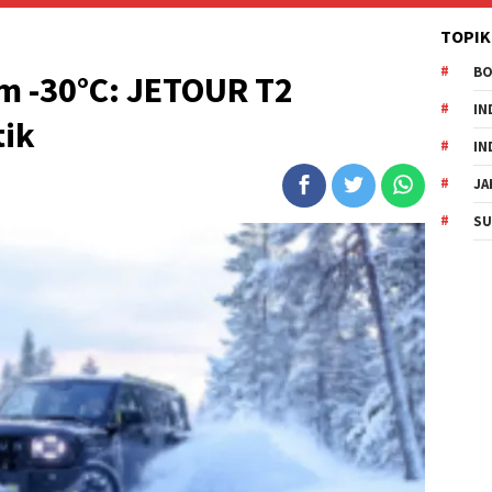
TOPIK
B
m -30°C: JETOUR T2
IN
tik
IN
JA
SU