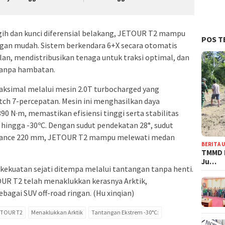
ih dan kunci diferensial belakang, JETOUR T2 mampu
POS T
gan mudah. Sistem berkendara 6+X secara otomatis
lan, mendistribusikan tenaga untuk traksi optimal, dan
tanpa hambatan.
simal melalui mesin 2.0T turbocharged yang
tch 7-percepatan. Mesin ini menghasilkan daya
0 N·m, memastikan efisiensi tinggi serta stabilitas
hingga -30ºC. Dengan sudut pendekatan 28°, sudut
earance 220 mm, JETOUR T2 mampu melewati medan
BERITA 
TMMD 
Ju…
a kekuatan sejati ditempa melalui tantangan tanpa henti.
UR T2 telah menaklukkan kerasnya Arktik,
gai SUV off-road ringan. (Hu xinqian)
ETOUR T2
Menaklukkan Arktik
Tantangan Ekstrem -30°C: