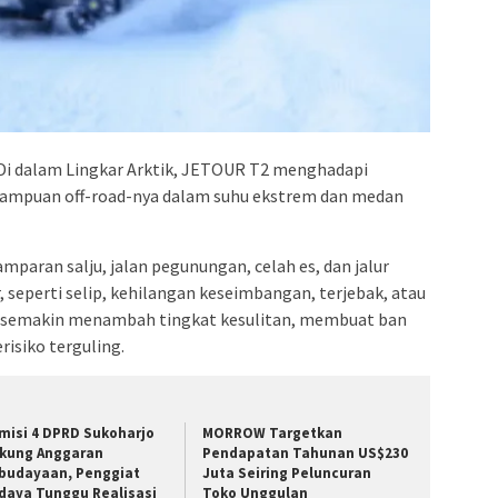
Di dalam Lingkar Arktik, JETOUR T2 menghadapi
ampuan off-road-nya dalam suhu ekstrem dan medan
amparan salju, jalan pegunungan, celah es, dan jalur
 seperti selip, kehilangan keseimbangan, terjebak, atau
ju semakin menambah tingkat kesulitan, membuat ban
isiko terguling.
misi 4 DPRD Sukoharjo
MORROW Targetkan
kung Anggaran
Pendapatan Tahunan US$230
budayaan, Penggiat
Juta Seiring Peluncuran
daya Tunggu Realisasi
Toko Unggulan