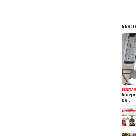
BERIT
BERITA 
Indepe
Be…