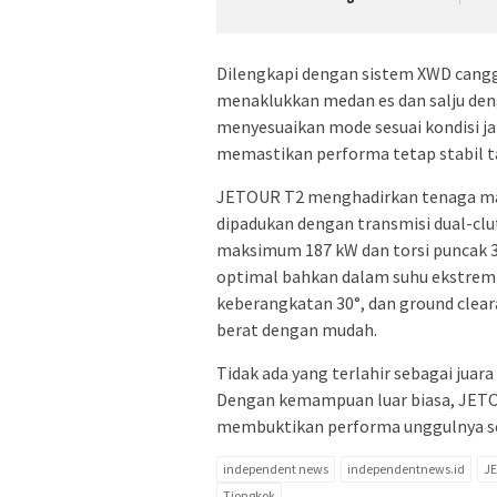
Dilengkapi dengan sistem XWD cangg
menaklukkan medan es dan salju den
menyesuaikan mode sesuai kondisi ja
memastikan performa tetap stabil 
JETOUR T2 menghadirkan tenaga mak
dipadukan dengan transmisi dual-clu
maksimum 187 kW dan torsi puncak 39
optimal bahkan dalam suhu ekstrem 
keberangkatan 30°, dan ground cl
berat dengan mudah.
Tidak ada yang terlahir sebagai juar
Dengan kemampuan luar biasa, JETO
membuktikan performa unggulnya seba
independent news
independentnews.id
J
Tiongkok