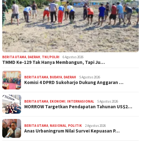
BERITA UTAMA
,
DAERAH
,
TNI/POLRI
6 Agustus 2026
TMMD Ke-129 Tak Hanya Membangun, Tapi Ju…
BERITA UTAMA
,
BUDAYA
,
DAERAH
5 Agustus 2026
Komisi 4 DPRD Sukoharjo Dukung Anggaran …
BERITA UTAMA
,
EKONOMI
,
INTERNASIONAL
5 Agustus 2026
MORROW Targetkan Pendapatan Tahunan US$2…
BERITA UTAMA
,
NASIONAL
,
POLITIK
2 Agustus 2026
Anas Urbaningrum Nilai Survei Kepuasan P…