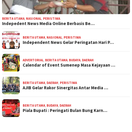
BERITA UTAMA
,
NASIONAL
,
PERISTIWA
Indepedent News Media Online Berbasis Be…
BERITA UTAMA
,
NASIONAL
,
PERISTIWA
Independent News Gelar Peringatan Hari P…
ADVERTORIAL
,
BERITA UTAMA
,
BUDAYA
,
DAERAH
Calendar of Event Sumenep Masa Kejayaan …
BERITA UTAMA
,
DAERAH
,
PERISTIWA
AJIB Gelar Rakor Sinergitas Antar Media …
BERITA UTAMA
,
BUDAYA
,
DAERAH
Piala Bupati : Peringati Bulan Bung Karn…