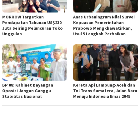
MORROW Targetkan
Anas Urbaningrum Nilai Survei
Pendapatan Tahunan US$230
Kepuasan Pemerintahan
Juta Seiring Peluncuran Toko
Prabowo Mengkhawatirkan,
Unggulan
Usul 5 Langkah Perbaikan
BP 08: Kabinet Bayangan
Kereta Api Lampung-Aceh dan
Oposisi Jangan Ganggu
Tol Trans Sumatera, Jalan Baru
Stabilitas Nasional
Menuju Indonesia Emas 2045