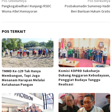
Navigasi
Pos sebelumnya
Pos berikutnya
Pangkogabwilhan I Kunjungi RSDC
Posbakumadin Sumenep Hadir
pos
Wisma Atlet Kemayoran
Beri Bantuan Hukum Gratis
POS TERKAIT
Komisi 4 DPRD Sukoharjo
TMMD Ke-129 Tak Hanya
Dukung Anggaran Kebudayaan,
Membangun, Tapi Juga
Penggiat Budaya Tunggu
Menanam Harapan Melalui
Realisasi
Ketahanan Pangan