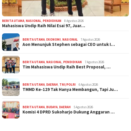
BERITA UTAMA
,
NASIONAL
,
PENDIDIKAN
8 Agustus 2026
Mahasiswa Undip Raih Nilai Esai 97, Juar…
BERITA UTAMA
,
EKONOMI
,
NASIONAL
7 Agustus 2026
Aon Menunjuk Stephen sebagai CEO untuk I…
BERITA UTAMA
,
NASIONAL
,
PENDIDIKAN
7 Agustus 2026
Tim Mahasiswa Undip Raih Best Proposal, …
BERITA UTAMA
,
DAERAH
,
TNI/POLRI
6 Agustus 2026
TMMD Ke-129 Tak Hanya Membangun, Tapi Ju…
BERITA UTAMA
,
BUDAYA
,
DAERAH
5 Agustus 2026
Komisi 4 DPRD Sukoharjo Dukung Anggaran …