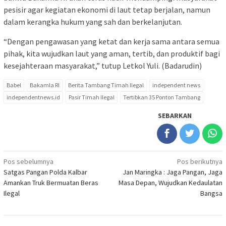
pesisir agar kegiatan ekonomi di laut tetap berjalan, namun
dalam kerangka hukum yang sah dan berkelanjutan.
“Dengan pengawasan yang ketat dan kerja sama antara semua
pihak, kita wujudkan laut yang aman, tertib, dan produktif bagi
kesejahteraan masyarakat,” tutup Letkol Yuli. (Badarudin)
Babel
Bakamla RI
Berita Tambang Timah Ilegal
independent news
independentnews.id
Pasir Timah Ilegal
Tertibkan 35 Ponton Tambang
SEBARKAN
Navigasi
Pos sebelumnya
Pos berikutnya
Satgas Pangan Polda Kalbar
Jan Maringka : Jaga Pangan, Jaga
pos
Amankan Truk Bermuatan Beras
Masa Depan, Wujudkan Kedaulatan
Ilegal
Bangsa