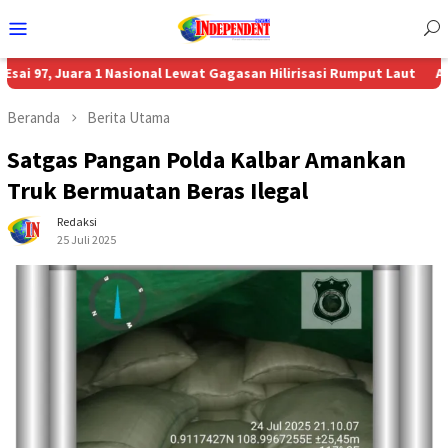
Menu
Mobile
uara 1 Nasional Lewat Gagasan Hilirisasi Rumput Laut
Aon Menunju
Beranda
Berita Utama
Satgas Pangan Polda Kalbar Amankan
Truk Bermuatan Beras Ilegal
Redaksi
25 Juli 2025