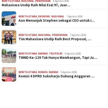
BERITA UTAMA
,
NASIONAL
,
PENDIDIKAN
8 Agustus 2026
Mahasiswa Undip Raih Nilai Esai 97, Juar…
BERITA UTAMA
,
EKONOMI
,
NASIONAL
7 Agustus 2026
Aon Menunjuk Stephen sebagai CEO untuk I…
BERITA UTAMA
,
NASIONAL
,
PENDIDIKAN
7 Agustus 2026
Tim Mahasiswa Undip Raih Best Proposal, …
BERITA UTAMA
,
DAERAH
,
TNI/POLRI
6 Agustus 2026
TMMD Ke-129 Tak Hanya Membangun, Tapi Ju…
BERITA UTAMA
,
BUDAYA
,
DAERAH
5 Agustus 2026
Komisi 4 DPRD Sukoharjo Dukung Anggaran …