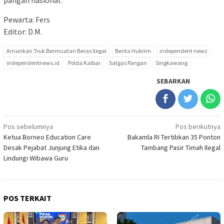
pangan nasional.
Pewarta: Fers
Editor: D.M.
Amankan Truk Bermuatan Beras Ilegal
Berita Hukrim
independent news
independentnews.id
Polda Kalbar
Satgas Pangan
Singkawang
SEBARKAN
Navigasi
Pos sebelumnya
Pos berikutnya
Ketua Borneo Education Care
Bakamla RI Tertibkan 35 Ponton
pos
Desak Pejabat Junjung Etika dan
Tambang Pasir Timah Ilegal
Lindungi Wibawa Guru
POS TERKAIT