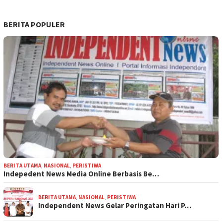
BERITA POPULER
BERITA UTAMA
,
NASIONAL
,
PERISTIWA
Indepedent News Media Online Berbasis Be…
BERITA UTAMA
,
NASIONAL
,
PERISTIWA
Independent News Gelar Peringatan Hari P…