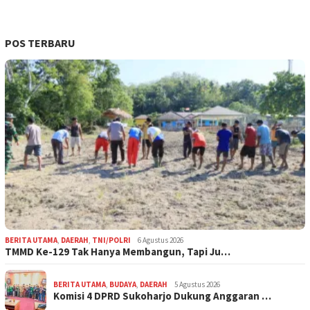
POS TERBARU
BERITA UTAMA
,
DAERAH
,
TNI/POLRI
6 Agustus 2026
TMMD Ke-129 Tak Hanya Membangun, Tapi Ju…
BERITA UTAMA
,
BUDAYA
,
DAERAH
5 Agustus 2026
Komisi 4 DPRD Sukoharjo Dukung Anggaran …