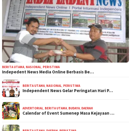
BERITA UTAMA
,
NASIONAL
,
PERISTIWA
Indepedent News Media Online Berbasis Be…
BERITA UTAMA
,
NASIONAL
,
PERISTIWA
Independent News Gelar Peringatan Hari P…
ADVERTORIAL
,
BERITA UTAMA
,
BUDAYA
,
DAERAH
Calendar of Event Sumenep Masa Kejayaan …
BERITA UTAMA
,
DAERAH
,
PERISTIWA