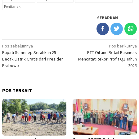
Pontianak
SEBARKAN
Navigasi
Pos sebelumnya
Pos berikutnya
Bupati Sumenep Serahkan 25
PTT Oil and Retail Business
pos
Becak Listrik Gratis dari Presiden
Mencatat Rekor Profit Q1 Tahun
Prabowo
2025
POS TERKAIT