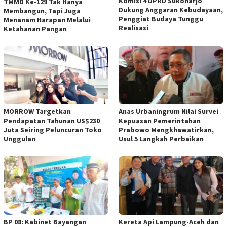
Komisi 4 DPRD Sukoharjo
TMMD Ke-129 Tak Hanya
Dukung Anggaran Kebudayaan,
Membangun, Tapi Juga
Penggiat Budaya Tunggu
Menanam Harapan Melalui
Realisasi
Ketahanan Pangan
MORROW Targetkan
Anas Urbaningrum Nilai Survei
Pendapatan Tahunan US$230
Kepuasan Pemerintahan
Juta Seiring Peluncuran Toko
Prabowo Mengkhawatirkan,
Unggulan
Usul 5 Langkah Perbaikan
BP 08: Kabinet Bayangan
Kereta Api Lampung-Aceh dan