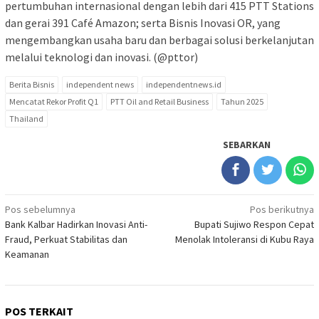
pertumbuhan internasional dengan lebih dari 415 PTT Stations
dan gerai 391 Café Amazon; serta Bisnis Inovasi OR, yang
mengembangkan usaha baru dan berbagai solusi berkelanjutan
melalui teknologi dan inovasi. (@pttor)
Berita Bisnis
independent news
independentnews.id
Mencatat Rekor Profit Q1
PTT Oil and Retail Business
Tahun 2025
Thailand
SEBARKAN
Navigasi
Pos sebelumnya
Pos berikutnya
Bank Kalbar Hadirkan Inovasi Anti-
Bupati Sujiwo Respon Cepat
pos
Fraud, Perkuat Stabilitas dan
Menolak Intoleransi di Kubu Raya
Keamanan
POS TERKAIT