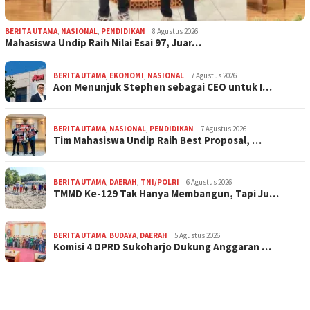
BERITA UTAMA
,
NASIONAL
,
PENDIDIKAN
8 Agustus 2026
Mahasiswa Undip Raih Nilai Esai 97, Juar…
BERITA UTAMA
,
EKONOMI
,
NASIONAL
7 Agustus 2026
Aon Menunjuk Stephen sebagai CEO untuk I…
BERITA UTAMA
,
NASIONAL
,
PENDIDIKAN
7 Agustus 2026
Tim Mahasiswa Undip Raih Best Proposal, …
BERITA UTAMA
,
DAERAH
,
TNI/POLRI
6 Agustus 2026
TMMD Ke-129 Tak Hanya Membangun, Tapi Ju…
BERITA UTAMA
,
BUDAYA
,
DAERAH
5 Agustus 2026
Komisi 4 DPRD Sukoharjo Dukung Anggaran …