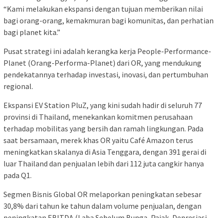
“Kami melakukan ekspansi dengan tujuan memberikan nilai
bagi orang-orang, kemakmuran bagi komunitas, dan perhatian
bagi planet kita.”
Pusat strategi ini adalah kerangka kerja People-Performance-
Planet (Orang-Performa-Planet) dari OR, yang mendukung
pendekatannya terhadap investasi, inovasi, dan pertumbuhan
regional.
Ekspansi EV Station PluZ, yang kini sudah hadir di seluruh 77
provinsi di Thailand, menekankan komitmen perusahaan
terhadap mobilitas yang bersih dan ramah lingkungan. Pada
saat bersamaan, merek khas OR yaitu Café Amazon terus
meningkatkan skalanya di Asia Tenggara, dengan 391 gerai di
luar Thailand dan penjualan lebih dari 112 juta cangkir hanya
pada Q1.
Segmen Bisnis Global OR melaporkan peningkatan sebesar
30,8% dari tahun ke tahun dalam volume penjualan, dengan
peningkatan EBITDA (Laba Sebelum Bunga, Pajak, Depresiasi,