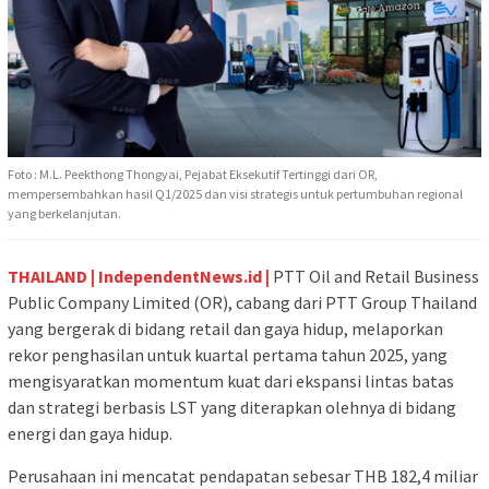
Foto : M.L. Peekthong Thongyai, Pejabat Eksekutif Tertinggi dari OR,
mempersembahkan hasil Q1/2025 dan visi strategis untuk pertumbuhan regional
yang berkelanjutan.
THAILAND | IndependentNews.id |
PTT Oil and Retail Business
Public Company Limited (OR), cabang dari PTT Group Thailand
yang bergerak di bidang retail dan gaya hidup, melaporkan
rekor penghasilan untuk kuartal pertama tahun 2025, yang
mengisyaratkan momentum kuat dari ekspansi lintas batas
dan strategi berbasis LST yang diterapkan olehnya di bidang
energi dan gaya hidup.
Perusahaan ini mencatat pendapatan sebesar THB 182,4 miliar