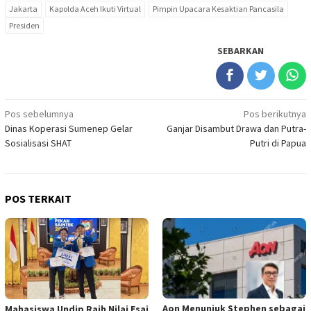
Jakarta
Kapolda Aceh Ikuti Virtual
Pimpin Upacara Kesaktian Pancasila
Presiden
SEBARKAN
Navigasi
Pos sebelumnya
Pos berikutnya
Dinas Koperasi Sumenep Gelar
Ganjar Disambut Drawa dan Putra-
pos
Sosialisasi SHAT
Putri di Papua
POS TERKAIT
Aon Menunjuk Stephen sebagai
Mahasiswa Undip Raih Nilai Esai