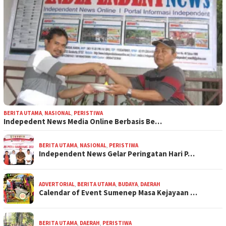
BERITA UTAMA
,
NASIONAL
,
PERISTIWA
Indepedent News Media Online Berbasis Be…
BERITA UTAMA
,
NASIONAL
,
PERISTIWA
Independent News Gelar Peringatan Hari P…
ADVERTORIAL
,
BERITA UTAMA
,
BUDAYA
,
DAERAH
Calendar of Event Sumenep Masa Kejayaan …
BERITA UTAMA
,
DAERAH
,
PERISTIWA