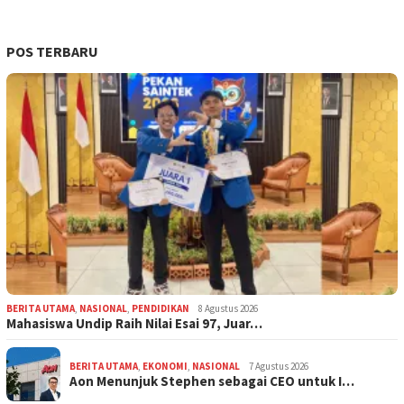
POS TERBARU
BERITA UTAMA
,
NASIONAL
,
PENDIDIKAN
8 Agustus 2026
Mahasiswa Undip Raih Nilai Esai 97, Juar…
BERITA UTAMA
,
EKONOMI
,
NASIONAL
7 Agustus 2026
Aon Menunjuk Stephen sebagai CEO untuk I…