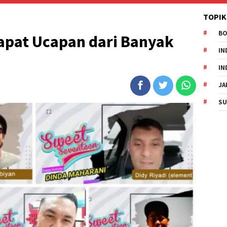
TOPIK
B
apat Ucapan dari Banyak
IN
IN
JA
SU