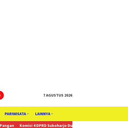
tutup
n
7 AGUSTUS 2026
PARIWISATA
LAINNYA
4 DPRD Sukoharjo Dukung Anggaran Kebudayaan, Penggiat Budaya T