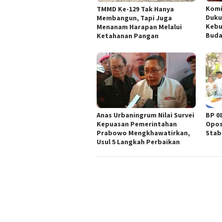
Komi
TMMD Ke-129 Tak Hanya
Duku
Membangun, Tapi Juga
Kebu
Menanam Harapan Melalui
Buda
Ketahanan Pangan
Anas Urbaningrum Nilai Survei
BP 0
Kepuasan Pemerintahan
Opos
Prabowo Mengkhawatirkan,
Stab
Usul 5 Langkah Perbaikan