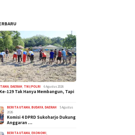
ERBARU
UTAMA
,
DAERAH
,
TNI/POLRI
6 Agustus 2026
Ke-129 Tak Hanya Membangun, Tapi
BERITA UTAMA
,
BUDAYA
,
DAERAH
5 Agustus
2026
Komisi 4 DPRD Sukoharjo Dukung
Anggaran …
BERITA UTAMA
,
EKONOMI
,