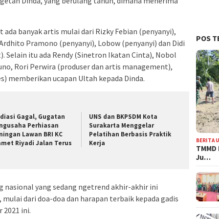
kagetan Dinda, yang berulang tahun, dimana menerima
 ada banyak artis mulai dari Rizky Febian (penyanyi),
POS T
 Ardhito Pramono (penyanyi), Lobow (penyanyi) dan Didi
 Selain itu ada Rendy (Sinetron Ikatan Cinta), Nobol
Bruno, Rori Perwira (produser dan artis management),
es) memberikan ucapan Ultah kepada Dinda.
diasi Gagal, Gugatan
UNS dan BKPSDM Kota
ngusaha Perhiasan
Surakarta Menggelar
ningan Lawan BRI KC
Pelatihan Berbasis Praktik
BERITA 
amet Riyadi Jalan Terus
Kerja
TMMD 
Ju…
g nasional yang sedang ngetrend akhir-akhir ini
mulai dari doa-doa dan harapan terbaik kepada gadis
2021 ini.