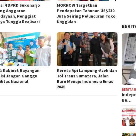
si 4 DPRD Sukoharjo
MORROW Targetkan
ng Anggaran
Pendapatan Tahunan US$230
dayaan, Penggiat
Juta Seiring Peluncuran Toko
ya Tunggu Realisasi
Unggulan
BERIT
8: Kabinet Bayangan
Kereta Api Lampung-Aceh dan
isi Jangan Ganggu
Tol Trans Sumatera, Jalan
ilitas Nasional
Baru Menuju Indonesia Emas
2045
BERITA 
Indepe
Be…