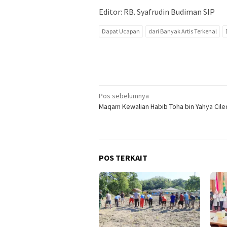
Editor: RB. Syafrudin Budiman SIP
Dapat Ucapan
dari Banyak Artis Terkenal
Navigasi
Pos sebelumnya
Maqam Kewalian Habib Toha bin Yahya Cil
pos
POS TERKAIT