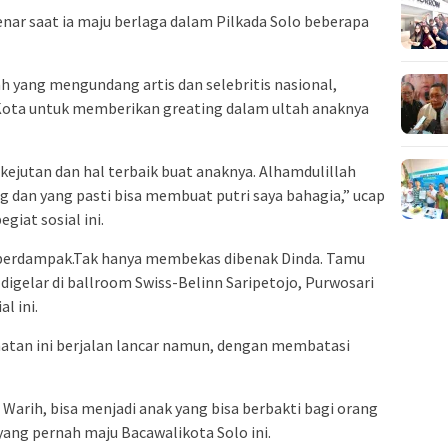
enar saat ia maju berlaga dalam Pilkada Solo beberapa
lah yang mengundang artis dan selebritis nasional,
 Kota untuk memberikan greating dalam ultah anaknya
kejutan dan hal terbaik buat anaknya. Alhamdulillah
dan yang pasti bisa membuat putri saya bahagia,” ucap
giat sosial ini.
ng berdampak.Tak hanya membekas dibenak Dinda. Tamu
digelar di ballroom Swiss-Belinn Saripetojo, Purwosari
l ini.
atan ini berjalan lancar namun, dengan membatasi
Warih, bisa menjadi anak yang bisa berbakti bagi orang
yang pernah maju Bacawalikota Solo ini.