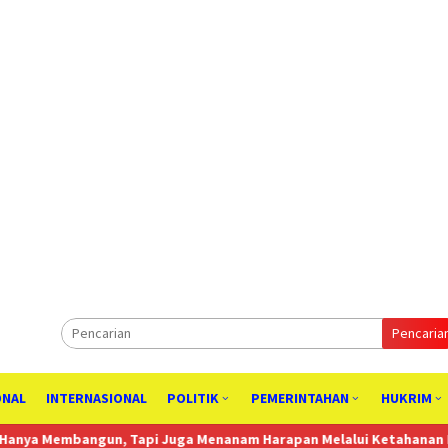
Pencaria
ONAL
INTERNASIONAL
POLITIK
PEMERINTAHAN
HUKRIM
 Tapi Juga Menanam Harapan Melalui Ketahanan Pangan
Komisi 