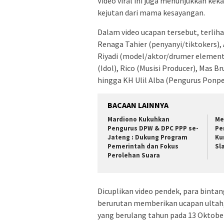
Video viral ini juga menunjukkan ke
kejutan dari mama kesayangan.
Dalam video ucapan tersebut, terlihat
Renaga Tahier (penyanyi/tiktokers),
Riyadi (model/aktor/drumer element).
(Idol), Rico (Musisi Producer), Mas 
hingga KH Ulil Alba (Pengurus Ponp
BACAAN LAINNYA
Mardiono Kukuhkan
Me
Pengurus DPW & DPC PPP se-
Pe
Jateng : Dukung Program
Ku
Pemerintah dan Fokus
Sl
Perolehan Suara
Dicuplikan video pendek, para bintan
berurutan memberikan ucapan ultah, 
yang berulang tahun pada 13 Oktober 