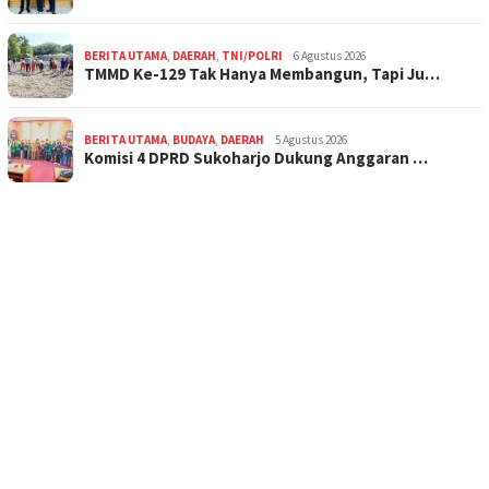
BERITA UTAMA
,
DAERAH
,
TNI/POLRI
6 Agustus 2026
TMMD Ke-129 Tak Hanya Membangun, Tapi Ju…
BERITA UTAMA
,
BUDAYA
,
DAERAH
5 Agustus 2026
Komisi 4 DPRD Sukoharjo Dukung Anggaran …