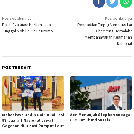
Navigasi
Pos sebelumnya
Pos berikutnya
Polisi Evakuasi Korban Laka
Pengadilan Tinggi Memutus Lai
pos
Tunggal Mobil di Jalur Bromo
Chee-Ying Bersalah :
Membahayakan Keamanan
Nasional
POS TERKAIT
Aon Menunjuk Stephen sebagai
Mahasiswa Undip Raih Nilai Esai
CEO untuk Indonesia
97, Juara 1 Nasional Lewat
Gagasan Hilirisasi Rumput Laut