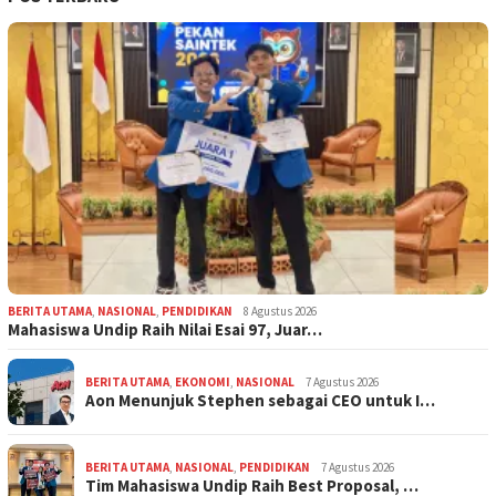
BERITA UTAMA
,
NASIONAL
,
PENDIDIKAN
8 Agustus 2026
Mahasiswa Undip Raih Nilai Esai 97, Juar…
BERITA UTAMA
,
EKONOMI
,
NASIONAL
7 Agustus 2026
Aon Menunjuk Stephen sebagai CEO untuk I…
BERITA UTAMA
,
NASIONAL
,
PENDIDIKAN
7 Agustus 2026
Tim Mahasiswa Undip Raih Best Proposal, …