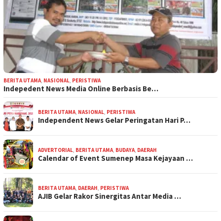
BERITA UTAMA
,
NASIONAL
,
PERISTIWA
Indepedent News Media Online Berbasis Be…
BERITA UTAMA
,
NASIONAL
,
PERISTIWA
Independent News Gelar Peringatan Hari P…
ADVERTORIAL
,
BERITA UTAMA
,
BUDAYA
,
DAERAH
Calendar of Event Sumenep Masa Kejayaan …
BERITA UTAMA
,
DAERAH
,
PERISTIWA
AJIB Gelar Rakor Sinergitas Antar Media …