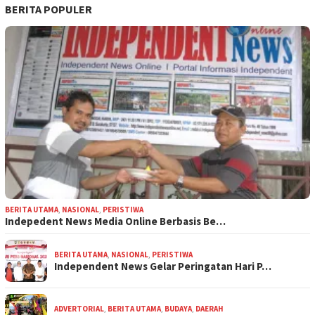
BERITA POPULER
BERITA UTAMA
,
NASIONAL
,
PERISTIWA
Indepedent News Media Online Berbasis Be…
BERITA UTAMA
,
NASIONAL
,
PERISTIWA
Independent News Gelar Peringatan Hari P…
ADVERTORIAL
,
BERITA UTAMA
,
BUDAYA
,
DAERAH