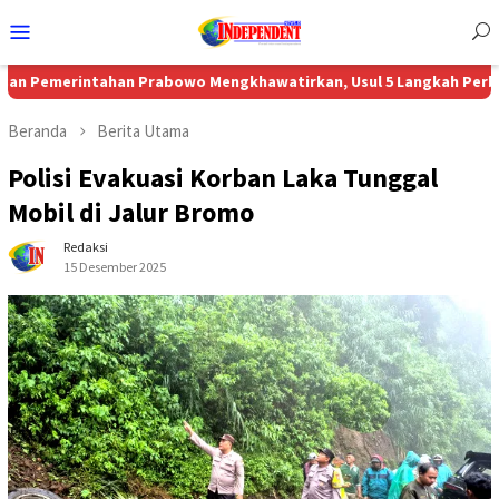
Menu
Mobile
intahan Prabowo Mengkhawatirkan, Usul 5 Langkah Perbaikan
BP 
Beranda
Berita Utama
Polisi Evakuasi Korban Laka Tunggal
Mobil di Jalur Bromo
Redaksi
15 Desember 2025