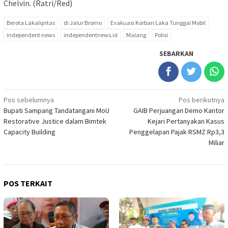
Chelvin. (Ratri/Red)
Berota Lakalqntas
di Jalur Bromo
Evakuasi Korban Laka Tunggal Mobil
independent news
independentnews.id
Malang
Polisi
SEBARKAN
Navigasi
Pos sebelumnya
Pos berikutnya
Bupati Sampang Tandatangani MoU
GAIB Perjuangan Demo Kantor
pos
Restorative Justice dalam Bimtek
Kejari Pertanyakan Kasus
Capacity Building
Penggelapan Pajak RSMZ Rp3,3
Miliar
POS TERKAIT