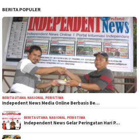
BERITA POPULER
BERITA UTAMA
,
NASIONAL
,
PERISTIWA
Indepedent News Media Online Berbasis Be…
BERITA UTAMA
,
NASIONAL
,
PERISTIWA
Independent News Gelar Peringatan Hari P…