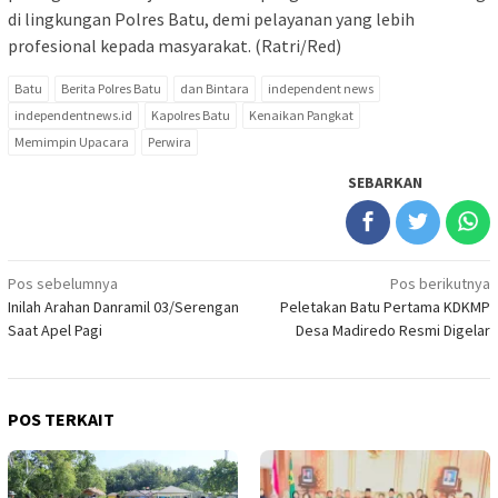
di lingkungan Polres Batu, demi pelayanan yang lebih
profesional kepada masyarakat. (Ratri/Red)
Batu
Berita Polres Batu
dan Bintara
independent news
independentnews.id
Kapolres Batu
Kenaikan Pangkat
Memimpin Upacara
Perwira
SEBARKAN
Navigasi
Pos sebelumnya
Pos berikutnya
Inilah Arahan Danramil 03/Serengan
Peletakan Batu Pertama KDKMP
pos
Saat Apel Pagi
Desa Madiredo Resmi Digelar
POS TERKAIT