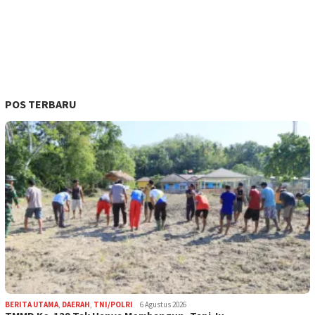
POS TERBARU
BERITA UTAMA
,
DAERAH
,
TNI/POLRI
6 Agustus 2026