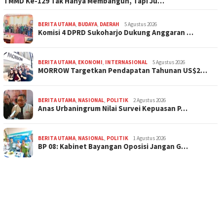
TMMD Ke-129 Tak Hanya Membangun, Tapi Ju…
BERITA UTAMA
,
BUDAYA
,
DAERAH
5 Agustus 2026
Komisi 4 DPRD Sukoharjo Dukung Anggaran …
BERITA UTAMA
,
EKONOMI
,
INTERNASIONAL
5 Agustus 2026
MORROW Targetkan Pendapatan Tahunan US$2…
BERITA UTAMA
,
NASIONAL
,
POLITIK
2 Agustus 2026
Anas Urbaningrum Nilai Survei Kepuasan P…
BERITA UTAMA
,
NASIONAL
,
POLITIK
1 Agustus 2026
BP 08: Kabinet Bayangan Oposisi Jangan G…