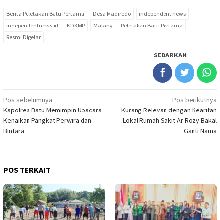
Berita Peletakan Batu Pertama
Desa Madiredo
independent news
independentnews.id
KDKMP
Malang
Peletakan Batu Pertama
Resmi Digelar
SEBARKAN
Navigasi
Pos sebelumnya
Pos berikutnya
Kapolres Batu Memimpin Upacara
Kurang Relevan dengan Kearifan
pos
Kenaikan Pangkat Perwira dan
Lokal Rumah Sakit Ar Rozy Bakal
Bintara
Ganti Nama
POS TERKAIT