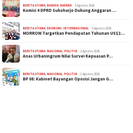
BERITA UTAMA
,
BUDAYA
,
DAERAH
5 Agustus 2026
Komisi 4 DPRD Sukoharjo Dukung Anggaran …
BERITA UTAMA
,
EKONOMI
,
INTERNASIONAL
5 Agustus 2026
MORROW Targetkan Pendapatan Tahunan US$2…
BERITA UTAMA
,
NASIONAL
,
POLITIK
2 Agustus 2026
Anas Urbaningrum Nilai Survei Kepuasan P…
BERITA UTAMA
,
NASIONAL
,
POLITIK
1 Agustus 2026
BP 08: Kabinet Bayangan Oposisi Jangan G…