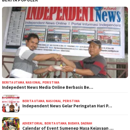
BERITA UTAMA
,
NASIONAL
,
PERISTIWA
Indepedent News Media Online Berbasis Be…
BERITA UTAMA
,
NASIONAL
,
PERISTIWA
Independent News Gelar Peringatan Hari P…
ADVERTORIAL
,
BERITA UTAMA
,
BUDAYA
,
DAERAH
Calendar of Event Sumenep Masa Kejayaan …