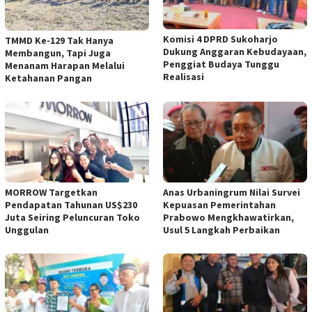
Komisi 4 DPRD Sukoharjo
TMMD Ke-129 Tak Hanya
Dukung Anggaran Kebudayaan,
Membangun, Tapi Juga
Penggiat Budaya Tunggu
Menanam Harapan Melalui
Realisasi
Ketahanan Pangan
MORROW Targetkan
Anas Urbaningrum Nilai Survei
Pendapatan Tahunan US$230
Kepuasan Pemerintahan
Juta Seiring Peluncuran Toko
Prabowo Mengkhawatirkan,
Unggulan
Usul 5 Langkah Perbaikan