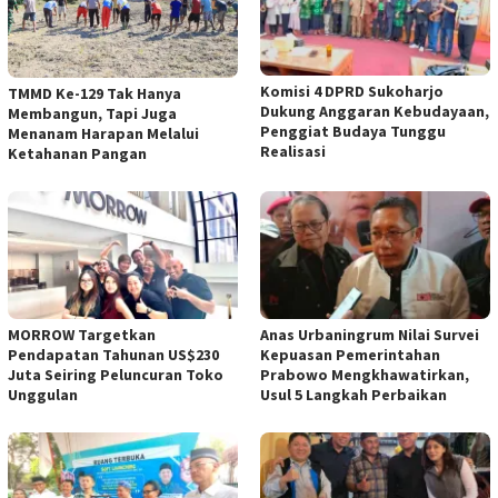
Komisi 4 DPRD Sukoharjo
TMMD Ke-129 Tak Hanya
Dukung Anggaran Kebudayaan,
Membangun, Tapi Juga
Penggiat Budaya Tunggu
Menanam Harapan Melalui
Realisasi
Ketahanan Pangan
MORROW Targetkan
Anas Urbaningrum Nilai Survei
Pendapatan Tahunan US$230
Kepuasan Pemerintahan
Juta Seiring Peluncuran Toko
Prabowo Mengkhawatirkan,
Unggulan
Usul 5 Langkah Perbaikan