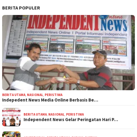
BERITA POPULER
BERITA UTAMA
,
NASIONAL
,
PERISTIWA
Indepedent News Media Online Berbasis Be…
BERITA UTAMA
,
NASIONAL
,
PERISTIWA
Independent News Gelar Peringatan Hari P…