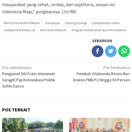
masyarakat yang sehat, cerdas, dan sejahtera, sesuai visi
Indonesia Maju,” pungkasnya. (Jn/98)
Berita Kemenko Polkam
Denpasar
Dorong Sinergi
independent news
independentnews.id
Kemenko Polkam
Program Kesehatan dan Pendidikan
SEBARKAN
Navigasi
Pos sebelumnya
Pos berikutnya
Pengamat SDI Frans Immanuel
Pemkab Situbondo Resmi Beri
pos
Saragih Puji Komunikasi Politik
Diskon PBB-P2 Hingga 50 Persen
Sufmi Dasco
POS TERKAIT