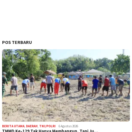
POS TERBARU
BERITA UTAMA
,
DAERAH
,
TNI/POLRI
6 Agustus 2026
TMMD Ke-129 Tak Hanya Membangun, Tapi Ju…