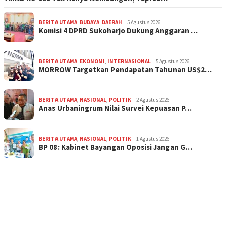
BERITA UTAMA
,
BUDAYA
,
DAERAH
5 Agustus 2026
Komisi 4 DPRD Sukoharjo Dukung Anggaran …
BERITA UTAMA
,
EKONOMI
,
INTERNASIONAL
5 Agustus 2026
MORROW Targetkan Pendapatan Tahunan US$2…
BERITA UTAMA
,
NASIONAL
,
POLITIK
2 Agustus 2026
Anas Urbaningrum Nilai Survei Kepuasan P…
BERITA UTAMA
,
NASIONAL
,
POLITIK
1 Agustus 2026
BP 08: Kabinet Bayangan Oposisi Jangan G…