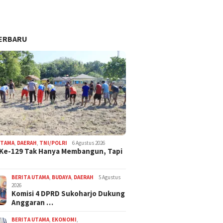
ERBARU
UTAMA
,
DAERAH
,
TNI/POLRI
6 Agustus 2026
Ke-129 Tak Hanya Membangun, Tapi
BERITA UTAMA
,
BUDAYA
,
DAERAH
5 Agustus
2026
Komisi 4 DPRD Sukoharjo Dukung
Anggaran …
BERITA UTAMA
,
EKONOMI
,