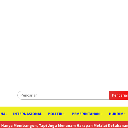
Pencaria
ONAL
INTERNASIONAL
POLITIK
PEMERINTAHAN
HUKRIM
, Tapi Juga Menanam Harapan Melalui Ketahanan Pangan
Komisi