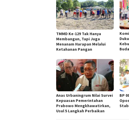
Komi
TMMD Ke-129 Tak Hanya
Duku
Membangun, Tapi Juga
Kebu
Menanam Harapan Melalui
Buda
Ketahanan Pangan
Anas Urbaningrum Nilai Survei
BP 0
Kepuasan Pemerintahan
Opos
Prabowo Mengkhawatirkan,
Stab
Usul 5 Langkah Perbaikan