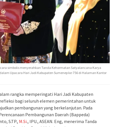
secara simbolis menyerahkan Tanda Kehormatan Satyalancana Karya
dalam Upacara Hari Jadi Kabupaten Sumenep ke-756 di Halaman Kantor
alam rangka memperingati Hari Jadi Kabupaten
refleksi bagi seluruh elemen pemerintahan untuk
udkan pembangunan yang berkelanjutan. Pada
 Perencanaan Pembangunan Daerah (Bappeda)
to, S.TP.,
M.Si
., IPU., ASEAN. Eng, menerima Tanda