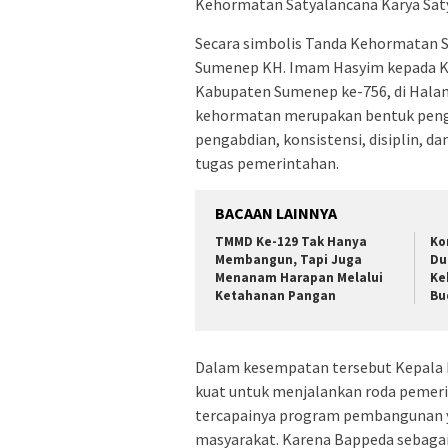
Kehormatan Satyalancana Karya Saty
Secara simbolis Tanda Kehormatan S
Sumenep KH. Imam Hasyim kepada Ke
Kabupaten Sumenep ke-756, di Halam
kehormatan merupakan bentuk pengha
pengabdian, konsistensi, disiplin, d
tugas pemerintahan.
BACAAN LAINNYA
TMMD Ke-129 Tak Hanya
Ko
Membangun, Tapi Juga
Du
Menanam Harapan Melalui
Ke
Ketahanan Pangan
Bu
Dalam kesempatan tersebut Kepal
kuat untuk menjalankan roda pemer
tercapainya program pembangunan y
masyarakat. Karena Bappeda sebag