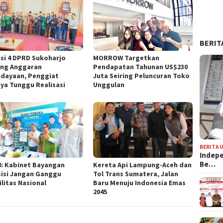
BERIT
si 4 DPRD Sukoharjo
MORROW Targetkan
ng Anggaran
Pendapatan Tahunan US$230
dayaan, Penggiat
Juta Seiring Peluncuran Toko
ya Tunggu Realisasi
Unggulan
BERITA 
Indepe
Be…
8: Kabinet Bayangan
Kereta Api Lampung-Aceh dan
isi Jangan Ganggu
Tol Trans Sumatera, Jalan
ilitas Nasional
Baru Menuju Indonesia Emas
2045