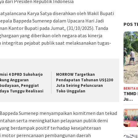
a dari Presiden Republik Indonesia
atyalancana Karya Satya diserahkan oleh Wakil Bupati
pala Bappeda Sumenep dalam Upacara Hari Jadi
POS T
an Kantor Bupati pada Jumat, (31/10/2025). Tanda
rgaan yang diberikan oleh negara atas kinerja
an integritas pejabat publik saat melaksanakan tugas-
misi 4 DPRD Sukoharjo
MORROW Targetkan
kung Anggaran
Pendapatan Tahunan US$230
budayaan, Penggiat
Juta Seiring Peluncuran
BERITA 
daya Tunggu Realisasi
Toko Unggulan
TMMD 
Ju…
a Bappeda Sumenep menyampaikan komitmen dan tekad
intahan serta meningkatkan pelayanan publik demi
ang berdampak positif terhadap kesejahteraan
ai motor perencanaan pembangunan daerah