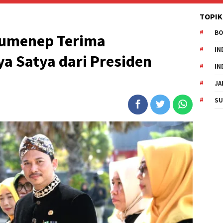
TOPIK
B
Sumenep Terima
IN
a Satya dari Presiden
IN
JA
SU