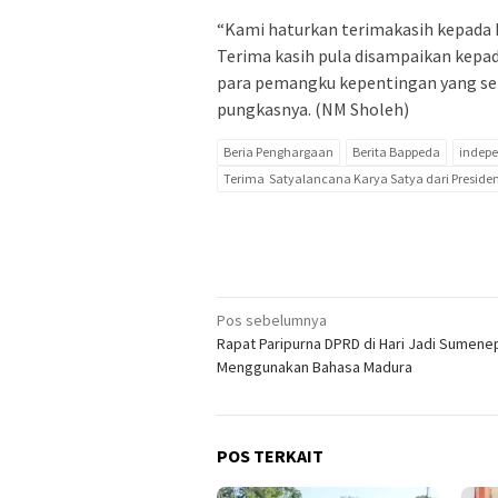
“Kami haturkan terimakasih kepada P
Terima kasih pula disampaikan kepa
para pemangku kepentingan yang selam
pungkasnya. (NM Sholeh)
Beria Penghargaan
Berita Bappeda
indep
Terima Satyalancana Karya Satya dari Preside
Navigasi
Pos sebelumnya
Rapat Paripurna DPRD di Hari Jadi Sumene
pos
Menggunakan Bahasa Madura
POS TERKAIT