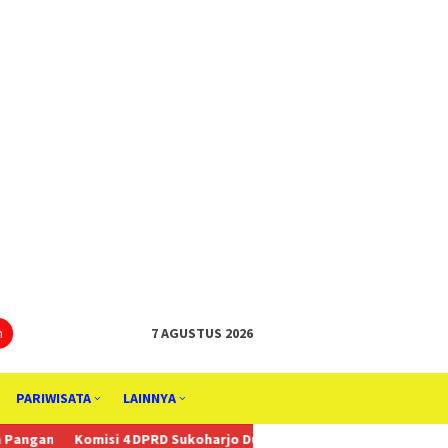
tutup
n
7 AGUSTUS 2026
PARIWISATA
LAINNYA
 4 DPRD Sukoharjo Dukung Anggaran Kebudayaan, Penggiat Budaya 