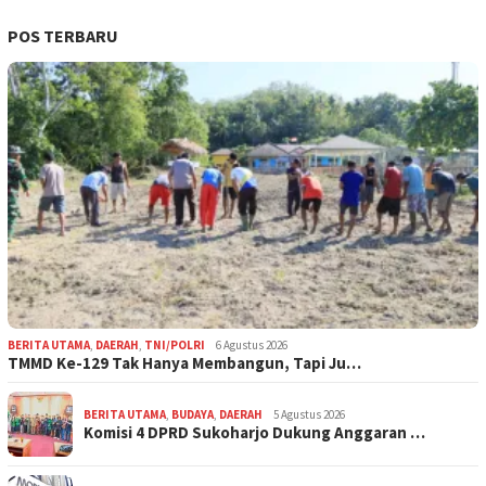
POS TERBARU
BERITA UTAMA
,
DAERAH
,
TNI/POLRI
6 Agustus 2026
TMMD Ke-129 Tak Hanya Membangun, Tapi Ju…
BERITA UTAMA
,
BUDAYA
,
DAERAH
5 Agustus 2026
Komisi 4 DPRD Sukoharjo Dukung Anggaran …