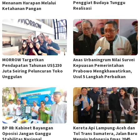
Penggiat Budaya Tunggu
Menanam Harapan Melalui
Realisasi
Ketahanan Pangan
MORROW Targetkan
Anas Urbaningrum Nilai Survei
Pendapatan Tahunan US$230
Kepuasan Pemerintahan
Juta Seiring Peluncuran Toko
Prabowo Mengkhawatirkan,
Unggulan
Usul 5 Langkah Perbaikan
BP 08: Kabinet Bayangan
Kereta Api Lampung-Aceh dan
Oposisi Jangan Ganggu
Tol Trans Sumatera, Jalan Baru
Stabilitas Nasional
Menuju Indonesia Emas 2045