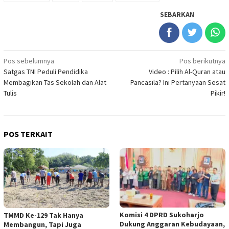
SEBARKAN
Navigasi
Pos sebelumnya
Pos berikutnya
Satgas TNI Peduli Pendidika
Video : Pilih Al-Quran atau
pos
Membagikan Tas Sekolah dan Alat
Pancasila? Ini Pertanyaan Sesat
Tulis
Pikir!
POS TERKAIT
Komisi 4 DPRD Sukoharjo
TMMD Ke-129 Tak Hanya
Dukung Anggaran Kebudayaan,
Membangun, Tapi Juga