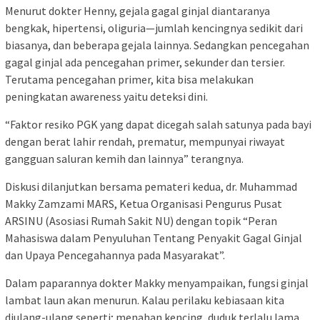
Menurut dokter Henny, gejala gagal ginjal diantaranya
bengkak, hipertensi, oliguria—jumlah kencingnya sedikit dari
biasanya, dan beberapa gejala lainnya. Sedangkan pencegahan
gagal ginjal ada pencegahan primer, sekunder dan tersier.
Terutama pencegahan primer, kita bisa melakukan
peningkatan awareness yaitu deteksi dini.
“Faktor resiko PGK yang dapat dicegah salah satunya pada bayi
dengan berat lahir rendah, prematur, mempunyai riwayat
gangguan saluran kemih dan lainnya” terangnya.
Diskusi dilanjutkan bersama pemateri kedua, dr. Muhammad
Makky Zamzami MARS, Ketua Organisasi Pengurus Pusat
ARSINU (Asosiasi Rumah Sakit NU) dengan topik “Peran
Mahasiswa dalam Penyuluhan Tentang Penyakit Gagal Ginjal
dan Upaya Pencegahannya pada Masyarakat”.
Dalam paparannya dokter Makky menyampaikan, fungsi ginjal
lambat laun akan menurun. Kalau perilaku kebiasaan kita
diulang-ulang seperti; menahan kencing, duduk terlalu lama,