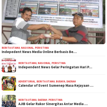
BERITA UTAMA
,
NASIONAL
,
PERISTIWA
Indepedent News Media Online Berbasis Be…
BERITA UTAMA
,
NASIONAL
,
PERISTIWA
Independent News Gelar Peringatan Hari P…
ADVERTORIAL
,
BERITA UTAMA
,
BUDAYA
,
DAERAH
Calendar of Event Sumenep Masa Kejayaan …
BERITA UTAMA
,
DAERAH
,
PERISTIWA
AJIB Gelar Rakor Sinergitas Antar Media …