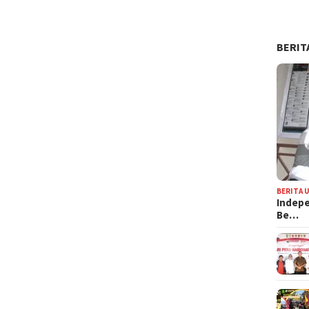
BERIT
BERITA 
Indepe
Be…