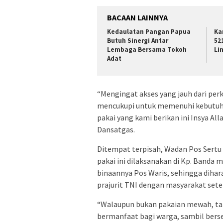
BACAAN LAINNYA
Kedaulatan Pangan Papua
Ka
Butuh Sinergi Antar
52
Lembaga Bersama Tokoh
Li
Adat
“Mengingat akses yang jauh dari pe
mencukupi untuk memenuhi kebutuhan
pakai yang kami berikan ini Insya Al
Dansatgas.
Ditempat terpisah, Wadan Pos Sert
pakai ini dilaksanakan di Kp. Ban
binaannya Pos Waris, sehingga dihar
prajurit TNI dengan masyarakat set
“Walaupun bukan pakaian mewah, tapi
bermanfaat bagi warga, sambil bers