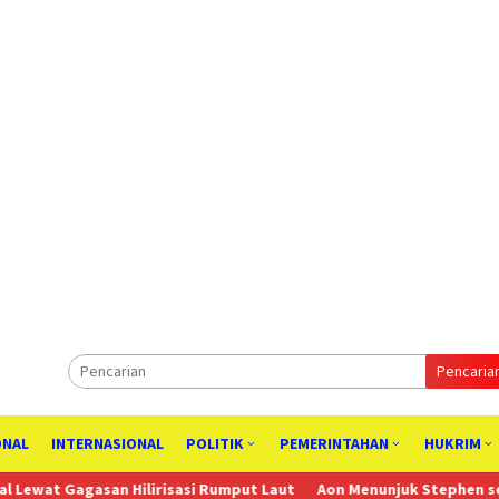
Pencaria
ONAL
INTERNASIONAL
POLITIK
PEMERINTAHAN
HUKRIM
an Hilirisasi Rumput Laut
Aon Menunjuk Stephen sebagai CEO unt