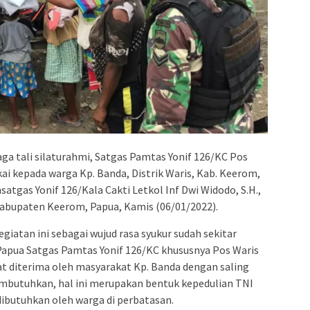
a tali silaturahmi, Satgas Pamtas Yonif 126/KC Pos
i kepada warga Kp. Banda, Distrik Waris, Kab. Keerom,
atgas Yonif 126/Kala Cakti Letkol Inf Dwi Widodo, S.H.,
 Kabupaten Keerom, Papua, Kamis (06/01/2022).
atan ini sebagai wujud rasa syukur sudah sekitar
i Papua Satgas Pamtas Yonif 126/KC khususnya Pos Waris
pat diterima oleh masyarakat Kp. Banda dengan saling
mbutuhkan, hal ini merupakan bentuk kepedulian TNI
ibutuhkan oleh warga di perbatasan.