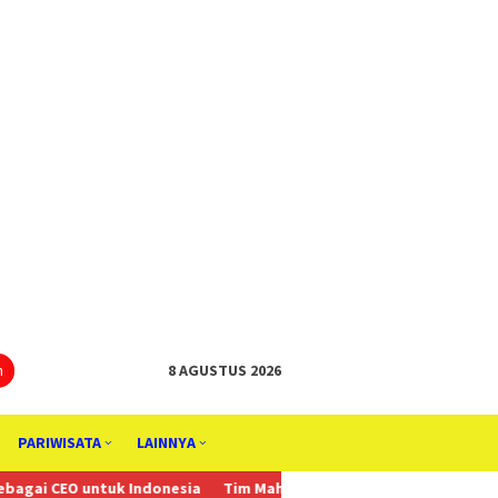
tutup
n
8 AGUSTUS 2026
PARIWISATA
LAINNYA
uk Indonesia
Tim Mahasiswa Undip Raih Best Proposal, Best Prese