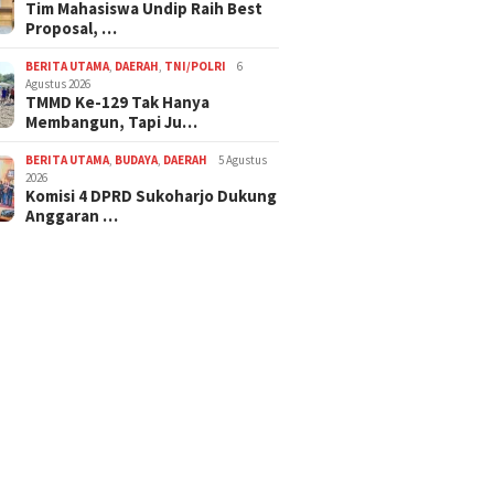
Tim Mahasiswa Undip Raih Best
Proposal, …
BERITA UTAMA
,
DAERAH
,
TNI/POLRI
6
Agustus 2026
TMMD Ke-129 Tak Hanya
Membangun, Tapi Ju…
BERITA UTAMA
,
BUDAYA
,
DAERAH
5 Agustus
2026
Komisi 4 DPRD Sukoharjo Dukung
Anggaran …