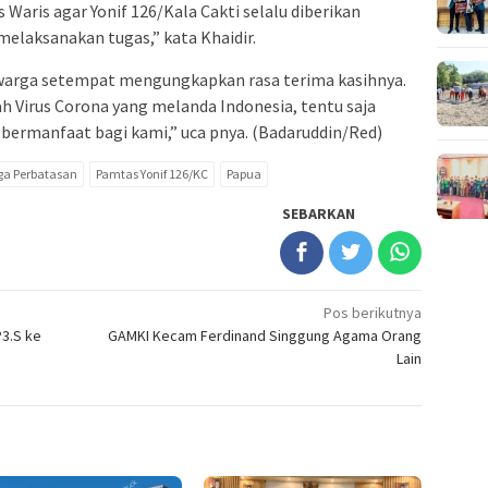
Waris agar Yonif 126/Kala Cakti selalu diberikan
melaksanakan tugas,” kata Khaidir.
u warga setempat mengungkapkan rasa terima kasihnya.
h Virus Corona yang melanda Indonesia, tentu saja
 bermanfaat bagi kami,” uca pnya. (Badaruddin/Red)
ga Perbatasan
Pamtas Yonif 126/KC
Papua
SEBARKAN
Pos berikutnya
3.S ke
GAMKI Kecam Ferdinand Singgung Agama Orang
Lain