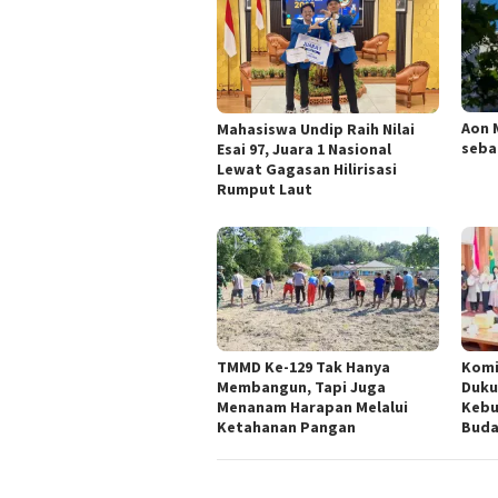
Aon 
Mahasiswa Undip Raih Nilai
seba
Esai 97, Juara 1 Nasional
Lewat Gagasan Hilirisasi
Rumput Laut
TMMD Ke-129 Tak Hanya
Komi
Membangun, Tapi Juga
Duku
Menanam Harapan Melalui
Kebu
Ketahanan Pangan
Buda