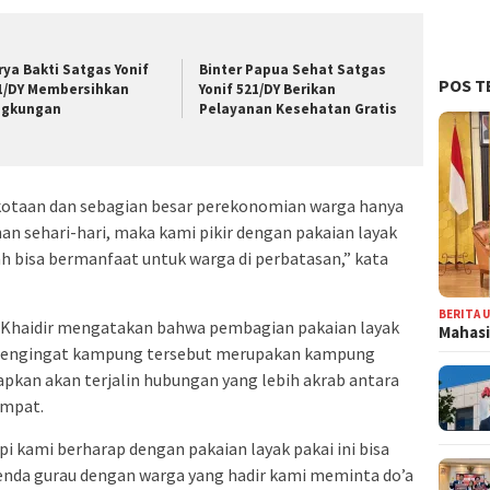
rya Bakti Satgas Yonif
Binter Papua Sehat Satgas
POS T
1/DY Membersihkan
Yonif 521/DY Berikan
ngkungan
Pelayanan Kesehatan Gratis
rkotaan dan sebagian besar perekonomian warga hanya
 sehari-hari, maka kami pikir dengan pakaian layak
lah bisa bermanfaat untuk warga di perbatasan,” kata
BERITA 
u Khaidir mengatakan bahwa pembagian pakaian layak
Mahasi
da mengingat kampung tersebut merupakan kampung
apkan akan terjalin hubungan yang lebih akrab antara
empat.
 kami berharap dengan pakaian layak pakai ini bisa
enda gurau dengan warga yang hadir kami meminta do’a