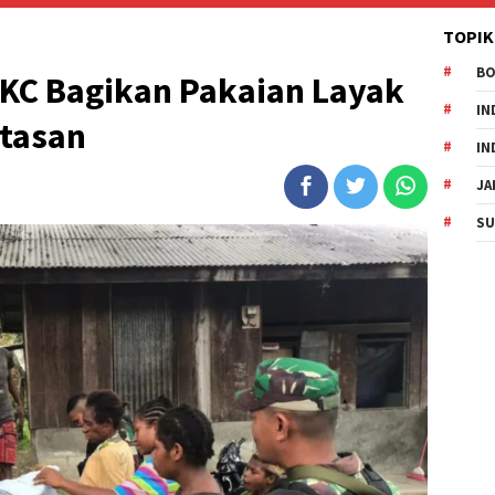
TOPIK
B
/KC Bagikan Pakaian Layak
IN
tasan
IN
JA
SU