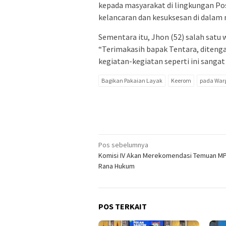
kepada masyarakat di lingkungan Pos 
kelancaran dan kesuksesan di dalam 
Sementara itu, Jhon (52) salah sat
“Terimakasih bapak Tentara, ditenga
kegiatan-kegiatan seperti ini sangat
Bagikan Pakaian Layak
Keerom
pada War
Navigasi
Pos sebelumnya
Komisi IV Akan Merekomendasi Temuan MP
pos
Rana Hukum
POS TERKAIT