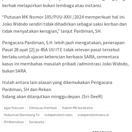
berhak melaporkan bukan lembaga atau instansi.
“Putusan MK Nomor 105/PUU-XXII /2024 memperkuat hal ini.
Joko Widodo sendiri tidak dihadirkan sebagai saksi korban dan
tidak menyatakan kerugian,” lanjut Pardiman, SH.
Pengacara Pardiman, S.H. lebih jauh mengatakan, penerapan
Pasal 28 ayat [2] jo 45A UU ITE tidak relevan pasal tersebut
berlaku untuk ujaran kebencian berbasis SARA, sementara
kasus ini membahas masalah pribadi /admintrasi Joko Widodo,
bukan SARA.
Itulah antara lain alasan yang dikemukakan Pengacara
Pardiman, SH dan Rekan.
Sidang akan dilanjutkan minggu depan. (Sri-DeeR)
Agar Putusan
Ditinjuau Kembali
Hakim PN Surakarta
Hukuman Bambang Tri
independent news
independentnews.id
PH Memohon
Surakarta