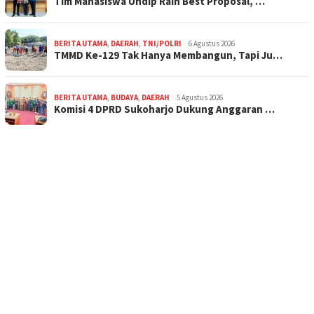
Tim Mahasiswa Undip Raih Best Proposal, …
BERITA UTAMA
,
DAERAH
,
TNI/POLRI
6 Agustus 2026
TMMD Ke-129 Tak Hanya Membangun, Tapi Ju…
BERITA UTAMA
,
BUDAYA
,
DAERAH
5 Agustus 2026
Komisi 4 DPRD Sukoharjo Dukung Anggaran …