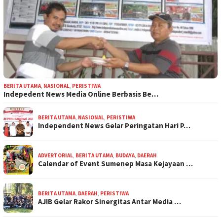
BERITA UTAMA
,
NASIONAL
,
PERISTIWA
Indepedent News Media Online Berbasis Be…
BERITA UTAMA
,
NASIONAL
,
PERISTIWA
Independent News Gelar Peringatan Hari P…
ADVERTORIAL
,
BERITA UTAMA
,
BUDAYA
,
DAERAH
Calendar of Event Sumenep Masa Kejayaan …
BERITA UTAMA
,
DAERAH
,
PERISTIWA
AJIB Gelar Rakor Sinergitas Antar Media …