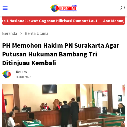
Menu
Mobile
nal Lewat Gagasan Hilirisasi Rumput Laut
Aon Menunjuk Stephen se
Beranda
Berita Utama
PH Memohon Hakim PN Surakarta Agar
Putusan Hukuman Bambang Tri
Ditinjuau Kembali
Redaksi
4 Juli 2025