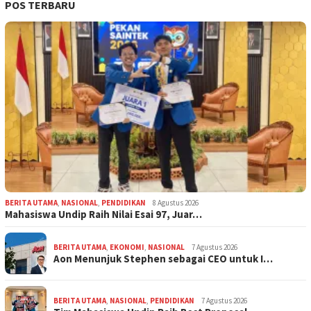
POS TERBARU
BERITA UTAMA
,
NASIONAL
,
PENDIDIKAN
8 Agustus 2026
Mahasiswa Undip Raih Nilai Esai 97, Juar…
BERITA UTAMA
,
EKONOMI
,
NASIONAL
7 Agustus 2026
Aon Menunjuk Stephen sebagai CEO untuk I…
BERITA UTAMA
,
NASIONAL
,
PENDIDIKAN
7 Agustus 2026