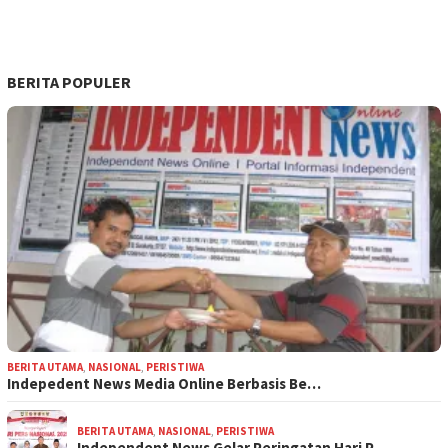
BERITA POPULER
BERITA UTAMA
,
NASIONAL
,
PERISTIWA
Indepedent News Media Online Berbasis Be…
BERITA UTAMA
,
NASIONAL
,
PERISTIWA
Independent News Gelar Peringatan Hari P…