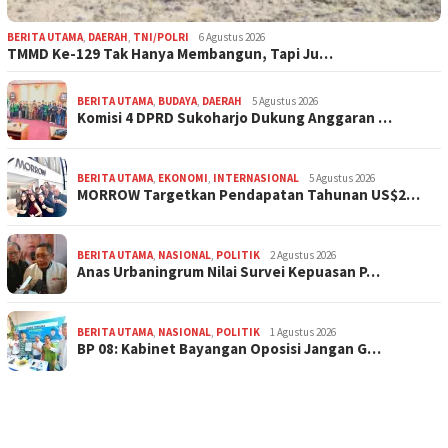
BERITA UTAMA
,
DAERAH
,
TNI/POLRI
6 Agustus 2026
TMMD Ke-129 Tak Hanya Membangun, Tapi Ju…
BERITA UTAMA
,
BUDAYA
,
DAERAH
5 Agustus 2026
Komisi 4 DPRD Sukoharjo Dukung Anggaran …
BERITA UTAMA
,
EKONOMI
,
INTERNASIONAL
5 Agustus 2026
MORROW Targetkan Pendapatan Tahunan US$2…
BERITA UTAMA
,
NASIONAL
,
POLITIK
2 Agustus 2026
Anas Urbaningrum Nilai Survei Kepuasan P…
BERITA UTAMA
,
NASIONAL
,
POLITIK
1 Agustus 2026
BP 08: Kabinet Bayangan Oposisi Jangan G…