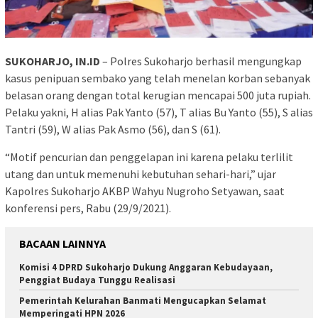
SUKOHARJO, IN.ID
– Polres Sukoharjo berhasil mengungkap
kasus penipuan sembako yang telah menelan korban sebanyak
belasan orang dengan total kerugian mencapai 500 juta rupiah.
Pelaku yakni, H alias Pak Yanto (57), T alias Bu Yanto (55), S alias
Tantri (59), W alias Pak Asmo (56), dan S (61).
“Motif pencurian dan penggelapan ini karena pelaku terlilit
utang dan untuk memenuhi kebutuhan sehari-hari,” ujar
Kapolres Sukoharjo AKBP Wahyu Nugroho Setyawan, saat
konferensi pers, Rabu (29/9/2021).
BACAAN LAINNYA
Komisi 4 DPRD Sukoharjo Dukung Anggaran Kebudayaan,
Penggiat Budaya Tunggu Realisasi
Pemerintah Kelurahan Banmati Mengucapkan Selamat
Memperingati HPN 2026