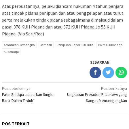
Atas perbuatannya, pelaku diancam hukuman 4 tahun penjara
atas tindak pidana penipuan dan atau penggelapan atau turut
serta melakukan tindak pidana sebagaimana dimaksud dalam
pasal 378 KUH Pidana dan atau 372 KUH Pidana Jo 55 KUH
Pidana. (Vio Sari/Red)
Amankan Tersangka
Berhasil
Penipuan Capai 500 Juta
Polres Sukoharjo
Sukoharjo
SEBARKAN
Navigasi
Pos sebelumnya
Pos berikutnya
Fatin Shidqia Luncurkan Single
Ungkapan Presiden RI Jokowi yang
pos
Baru ‘Dalam Teduh’
Sangat Mencengangkan
POS TERKAIT