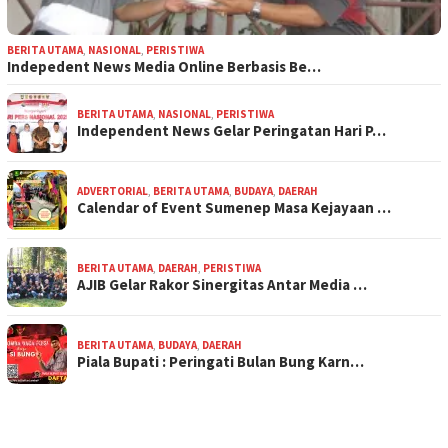
BERITA UTAMA
,
NASIONAL
,
PERISTIWA
Indepedent News Media Online Berbasis Be…
BERITA UTAMA
,
NASIONAL
,
PERISTIWA
Independent News Gelar Peringatan Hari P…
ADVERTORIAL
,
BERITA UTAMA
,
BUDAYA
,
DAERAH
Calendar of Event Sumenep Masa Kejayaan …
BERITA UTAMA
,
DAERAH
,
PERISTIWA
AJIB Gelar Rakor Sinergitas Antar Media …
BERITA UTAMA
,
BUDAYA
,
DAERAH
Piala Bupati : Peringati Bulan Bung Karn…