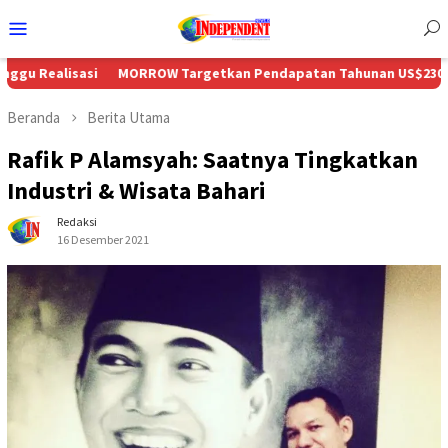
Menu
Mobile
i
MORROW Targetkan Pendapatan Tahunan US$230 Juta Seiring P
Beranda
Berita Utama
Rafik P Alamsyah: Saatnya Tingkatkan
Industri & Wisata Bahari
Redaksi
16 Desember 2021