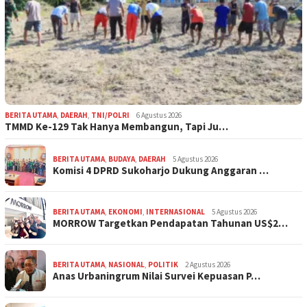
BERITA UTAMA
,
DAERAH
,
TNI/POLRI
6 Agustus 2026
TMMD Ke-129 Tak Hanya Membangun, Tapi Ju…
BERITA UTAMA
,
BUDAYA
,
DAERAH
5 Agustus 2026
Komisi 4 DPRD Sukoharjo Dukung Anggaran …
BERITA UTAMA
,
EKONOMI
,
INTERNASIONAL
5 Agustus 2026
MORROW Targetkan Pendapatan Tahunan US$2…
BERITA UTAMA
,
NASIONAL
,
POLITIK
2 Agustus 2026
Anas Urbaningrum Nilai Survei Kepuasan P…