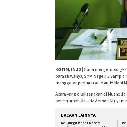
KOTIM, IN.ID |
Guna mengembangkan 
para siswanya, SMA Negeri 3 Sampit
menggelar peringatan Maulid Nabi M
Acara yang dilaksanakan di Musholl
penceramah Ustadz Ahmad Afriyanur
BACAAN LAINNYA
Keluarga Besar Korem
Ba