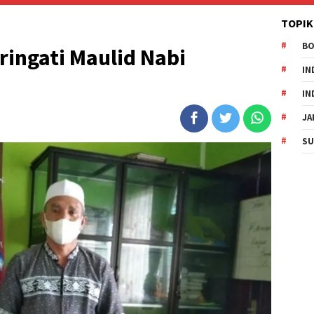
TOPIK
B
ingati Maulid Nabi
IN
IN
JA
SU