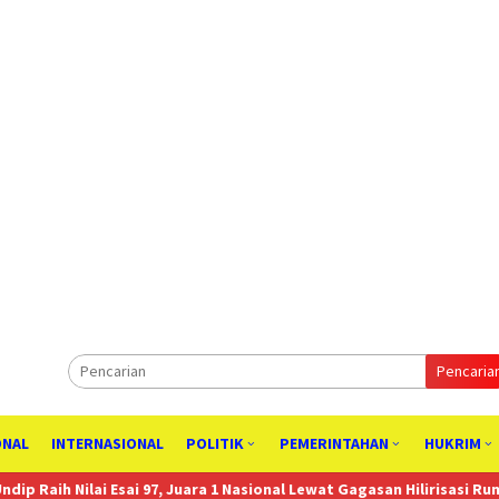
Pencaria
ONAL
INTERNASIONAL
POLITIK
PEMERINTAHAN
HUKRIM
sai 97, Juara 1 Nasional Lewat Gagasan Hilirisasi Rumput Laut
Aon