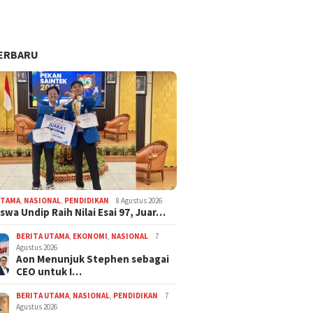
ERBARU
UTAMA
,
NASIONAL
,
PENDIDIKAN
8 Agustus 2026
swa Undip Raih Nilai Esai 97, Juar…
BERITA UTAMA
,
EKONOMI
,
NASIONAL
7
Agustus 2026
Aon Menunjuk Stephen sebagai
CEO untuk I…
BERITA UTAMA
,
NASIONAL
,
PENDIDIKAN
7
Agustus 2026