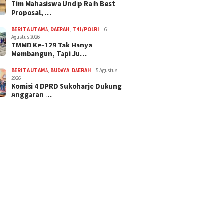
Tim Mahasiswa Undip Raih Best
Proposal, …
BERITA UTAMA
,
DAERAH
,
TNI/POLRI
6
Agustus 2026
TMMD Ke-129 Tak Hanya
Membangun, Tapi Ju…
BERITA UTAMA
,
BUDAYA
,
DAERAH
5 Agustus
2026
Komisi 4 DPRD Sukoharjo Dukung
Anggaran …