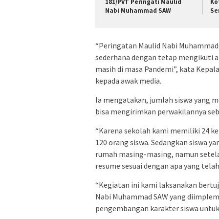
181/PVT Peringati Maulid
Ko
Nabi Muhammad SAW
Se
“Peringatan Maulid Nabi Muhammad S
sederhana dengan tetap mengikuti at
masih di masa Pandemi”, kata Kepala
kepada awak media.
Ia mengatakan, jumlah siswa yang me
bisa mengirimkan perwakilannya seba
“Karena sekolah kami memiliki 24 kel
120 orang siswa. Sedangkan siswa yan
rumah masing-masing, namun setelah
resume sesuai dengan apa yang telah
“Kegiatan ini kami laksanakan bertu
Nabi Muhammad SAW yang diimplemen
pengembangan karakter siswa untuk 