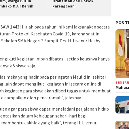
tim, Warga Butuh
Orangutan dari Polsek
mbako & Air Bersih
Parenggean
POS T
AW 1443 Hijriah pada tahun ini kami laksanakan secara
uran Protokol Kesehatan Covid-19, karena saat ini
 Sekolah SMA Negeri 3 Sampit Drs. H. Livenur Hasby
ngikuti kegiatan inipun dibatasi, setiap kelasnya hanya
nyak 5 siswa saja.
as maka yang hadir pada peringatan Maulid ini sekitar
BERITA 
g lain dapat mengikuti kegiatan ini secara online di
Mahasi
 kegiatan para siswa akan diberi tugas untuk membuat
 disampaikan oleh penceramah”, jelasnya.
juan agar para siswa dapat meneladani perjalanan hidup
tasikan dalam kehidupan sehari-hari bagi
membentuk akhlak yang baik”, terang H. Livenur.