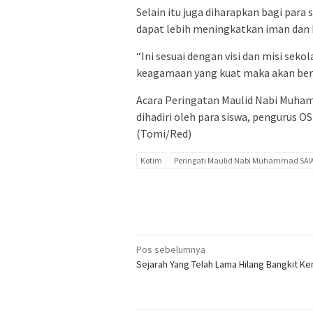
Selain itu juga diharapkan bagi para
dapat lebih meningkatkan iman dan
“Ini sesuai dengan visi dan misi sek
keagamaan yang kuat maka akan berpen
Acara Peringatan Maulid Nabi Muhamm
dihadiri oleh para siswa, pengurus OS
(Tomi/Red)
Kotim
Peringati Maulid Nabi Muhammad SA
Navigasi
Pos sebelumnya
Sejarah Yang Telah Lama Hilang Bangkit Ke
pos