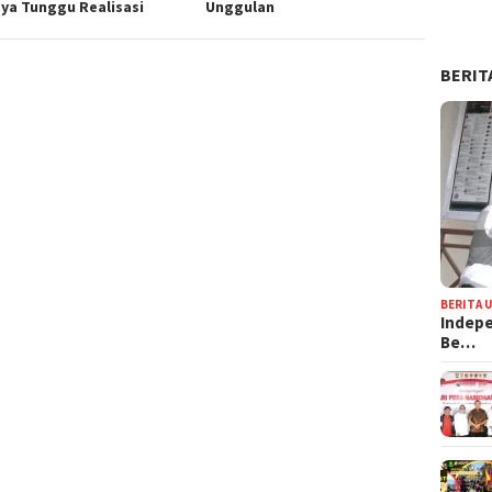
ya Tunggu Realisasi
Unggulan
BERIT
BERITA 
Indepe
Be…